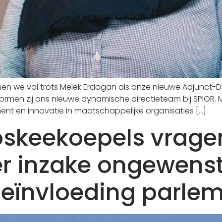
 we vol trots Melek Erdogan als onze nieuwe Adjunct-Dire
ormen zij ons nieuwe dynamische directieteam bij SPIOR. M
t en innovatie in maatschappelijke organisaties […]
oskeekoepels vrage
er inzake ongewens
beïnvloeding parle