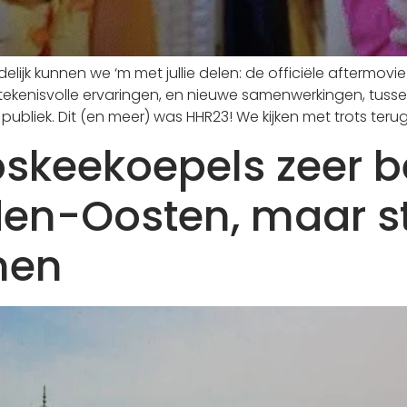
delijk kunnen we ‘m met jullie delen: de officiële aftermovi
tekenisvolle ervaringen, en nieuwe samenwerkingen, tu
ubliek. Dit (en meer) was HHR23! We kijken met trots teru
oskeekoepels zeer 
den-Oosten, maar s
nen