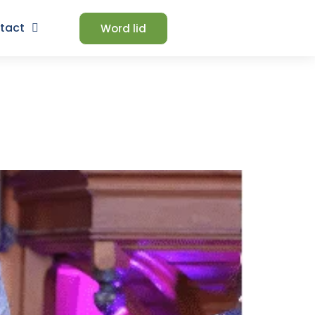
tact
Word lid