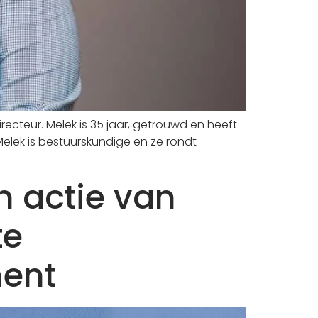
cteur. Melek is 35 jaar, getrouwd en heeft
elek is bestuurskundige en ze rondt
n actie van
te
ment