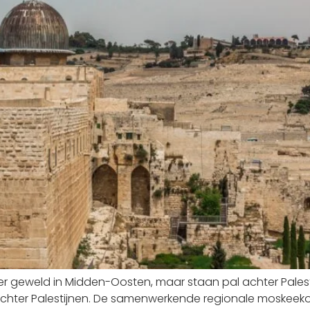
r geweld in Midden-Oosten, maar staan pal achter Palest
hter Palestijnen. De samenwerkende regionale moskeekoep