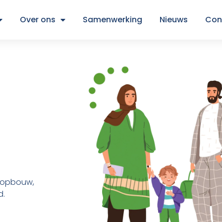
Over ons
Samenwerking
Nieuws
Con
psopbouw,
d.