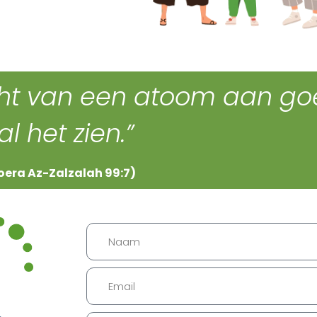
cht van een atoom aan go
al het zien.”
oera Az-Zalzalah 99:7)