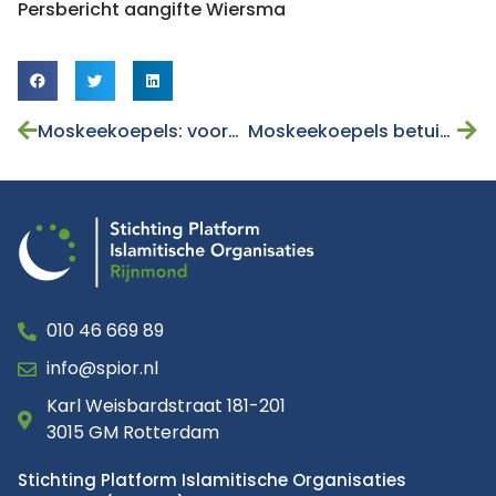
Persbericht aangifte Wiersma
Moskeekoepels: voorstel religieuze kliklijn is aanval op godsdienstvrijheid
Moskeekoepels betuigen steun aan slachtoffers aardbeving Turkije
010 46 669 89
info@spior.nl
Karl Weisbardstraat 181-201
3015 GM Rotterdam
Stichting Platform Islamitische Organisaties