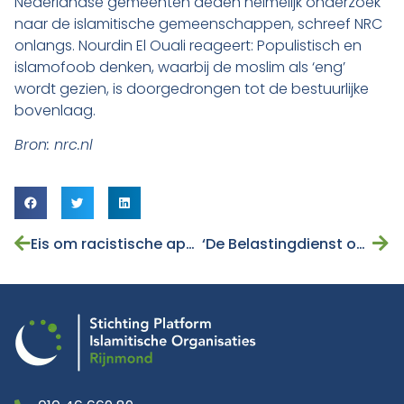
Nederlandse gemeenten deden heimelijk onderzoek
naar de islamitische gemeenschappen, schreef NRC
onlangs. Nourdin El Ouali reageert: Populistisch en
islamofoob denken, waarbij de moslim als ‘eng’
wordt gezien, is doorgedrongen tot de bestuurlijke
bovenlaag.
Bron: nrc.nl
Eis om racistische app-agenten toch te vervolgen
‘De Belastingdienst ondermijnt het vertrouwen van moslims in de overheid’